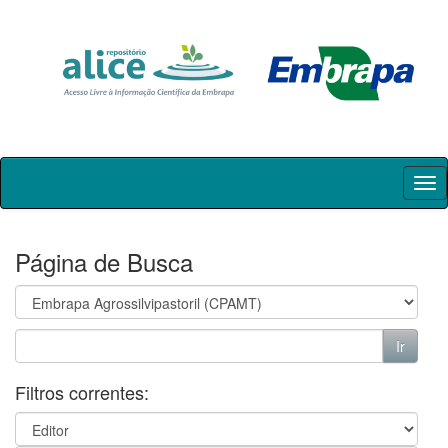
Skip
navigation
Página de Busca
Filtros correntes: