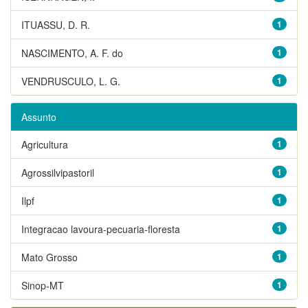
ITUASSU, D. R.
1
NASCIMENTO, A. F. do
1
VENDRUSCULO, L. G.
1
Assunto
Agricultura
1
Agrossilvipastoril
1
Ilpf
1
Integracao lavoura-pecuaria-floresta
1
Mato Grosso
1
Sinop-MT
1