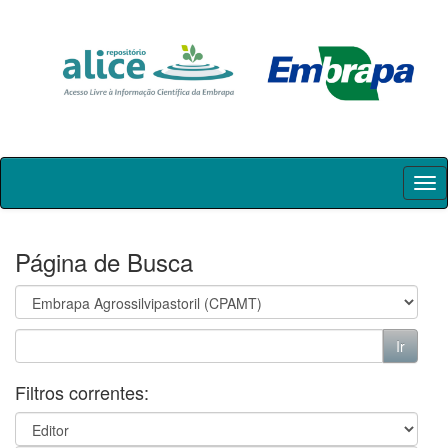
Skip
navigation
Página de Busca
Filtros correntes: