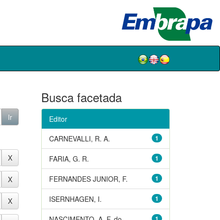
Busca facetada
Editor
CARNEVALLI, R. A.
1
FARIA, G. R.
1
FERNANDES JUNIOR, F.
1
ISERNHAGEN, I.
1
NASCIMENTO, A. F. do
1