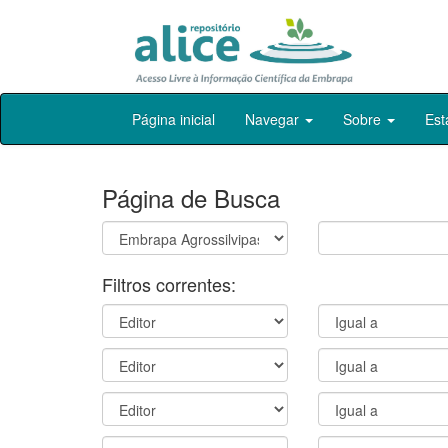
Skip
Página inicial
Navegar
Sobre
Est
navigation
Página de Busca
Filtros correntes: