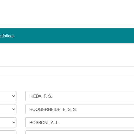
atísticas