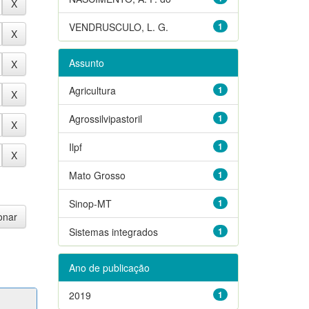
VENDRUSCULO, L. G.
1
Assunto
Agricultura
1
Agrossilvipastoril
1
Ilpf
1
Mato Grosso
1
Sinop-MT
1
Sistemas integrados
1
Ano de publicação
2019
1