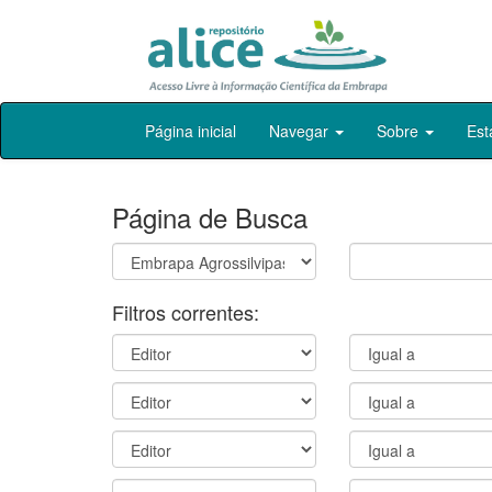
Skip
Página inicial
Navegar
Sobre
Est
navigation
Página de Busca
Filtros correntes: