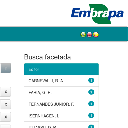
Busca facetada
Editor
CARNEVALLI, R. A.
1
FARIA, G. R.
1
FERNANDES JUNIOR, F.
1
ISERNHAGEN, I.
1
ITUASSU, D. R.
1