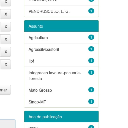
VENDRUSCULO, L. G.
1
Assunto
Agricultura
1
Agrossilvipastoril
1
Ilpf
1
Integracao lavoura-pecuaria-
1
floresta
Mato Grosso
1
Sinop-MT
1
Ano de publicação
2019
1