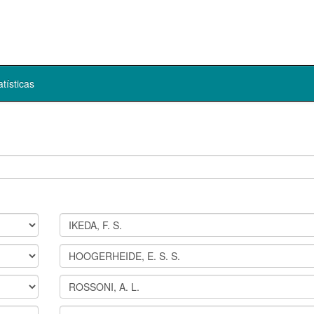
atísticas