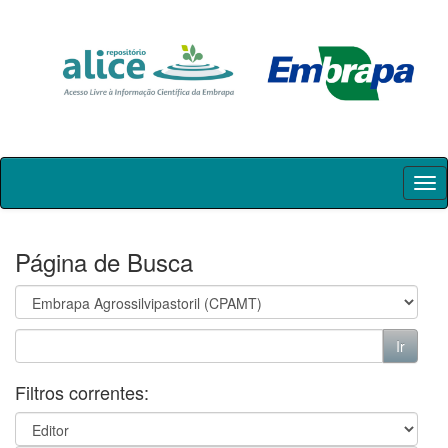
Skip
navigation
Página de Busca
Filtros correntes: