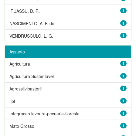
ITUASSU, D. R.
1
NASCIMENTO, A. F. do
1
VENDRUSCULO, L. G.
1
Assunto
Agricultura
1
Agricultura Sustentável
1
Agrossilvipastoril
1
Ilpf
1
Integracao lavoura-pecuaria-floresta
1
Mato Grosso
1