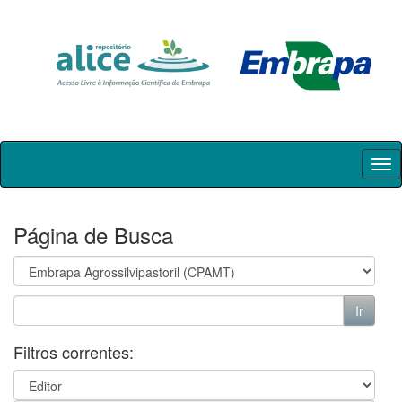
Skip
navigation
Página de Busca
Filtros correntes: