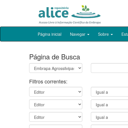
Skip
Página inicial
Navegar
Sobre
Est
navigation
Página de Busca
Filtros correntes: