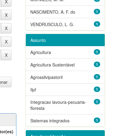
NASCIMENTO, A. F. do
1
VENDRUSCULO, L. G.
1
Assunto
Agricultura
1
Agricultura Sustentável
1
Agrossilvipastoril
1
Ilpf
1
Integracao lavoura-pecuaria-
1
floresta
Sistemas integrados
1
tor(es)