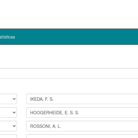
atísticas