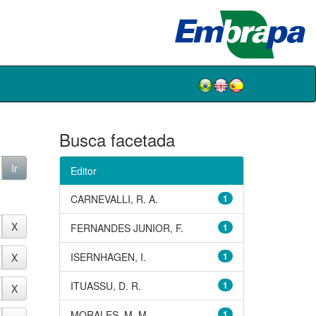
Busca facetada
Editor
CARNEVALLI, R. A.
1
FERNANDES JUNIOR, F.
1
ISERNHAGEN, I.
1
ITUASSU, D. R.
1
MORALES, M. M.
1