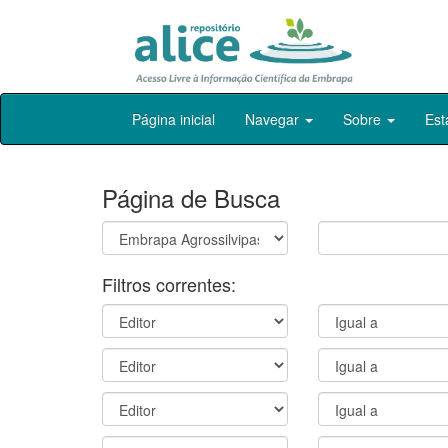
Skip
Página inicial
Navegar
Sobre
Est
navigation
Página de Busca
Filtros correntes: