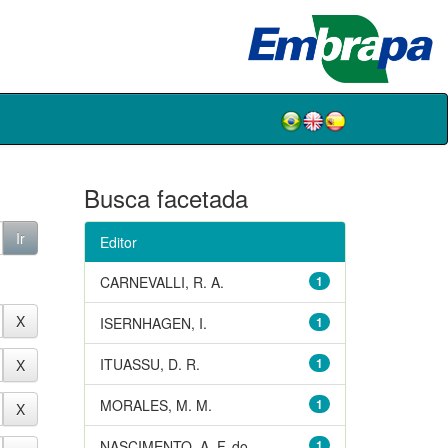
Busca facetada
Editor
CARNEVALLI, R. A.
1
ISERNHAGEN, I.
1
ITUASSU, D. R.
1
MORALES, M. M.
1
NASCIMENTO, A. F. do
1