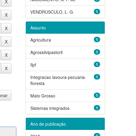
VENDRUSCULO, L. G.
1
Assunto
Agricultura
1
Agrossilvipastoril
1
Ilpf
1
Integracao lavoura-pecuaria-
1
floresta
Mato Grosso
1
Sistemas integrados
1
Ano de publicação
2019
1