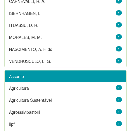
CARNEVALLI, R. A.
1
ISERNHAGEN, I.
1
ITUASSU, D. R.
1
MORALES, M. M.
1
NASCIMENTO, A. F. do
1
VENDRUSCULO, L. G.
1
Assunto
Agricultura
1
Agricultura Sustentável
1
Agrossilvipastoril
1
Ilpf
1