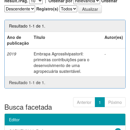
Result./Pág.
|
Ordenar por
Ordenar
Registro(s)
Resultado 1-1 de 1.
Ano de
Título
Autor(es)
publicação
2019
Embrapa Agrossilvipastoril:
-
primeiras contribuições para o
desenvolvimento de uma
agropecuária sustentável.
Resultado 1-1 de 1.
Anterior
1
Póximo
Busca facetada
Editor