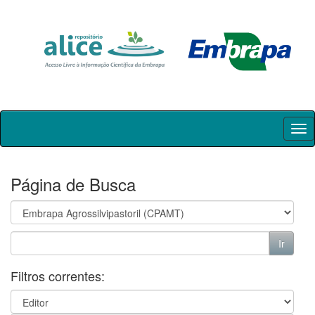
Skip
navigation
Página de Busca
Filtros correntes: