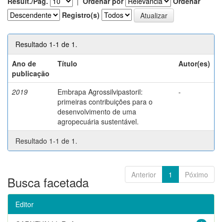
Result./Pág.
|
Ordenar por
Ordenar
Registro(s)
Resultado 1-1 de 1.
Ano de
Título
Autor(es)
publicação
2019
Embrapa Agrossilvipastoril:
-
primeiras contribuições para o
desenvolvimento de uma
agropecuária sustentável.
Resultado 1-1 de 1.
Anterior
1
Póximo
Busca facetada
Editor