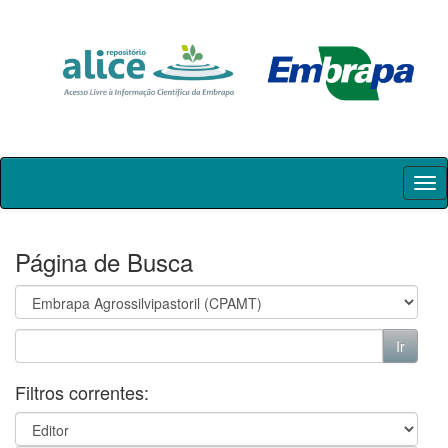
Skip
navigation
Página de Busca
Filtros correntes: