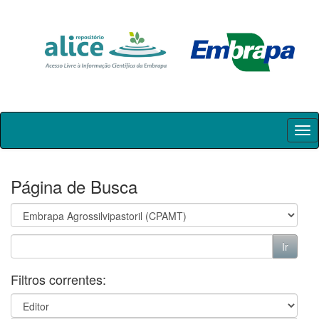
Skip
navigation
Página de Busca
Filtros correntes: