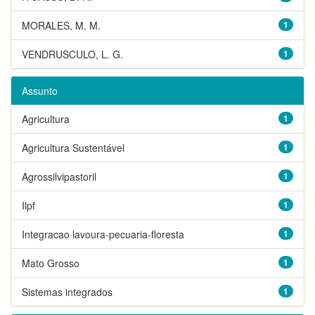
MORALES, M. M.
1
VENDRUSCULO, L. G.
1
Assunto
Agricultura
1
Agricultura Sustentável
1
Agrossilvipastoril
1
Ilpf
1
Integracao lavoura-pecuaria-floresta
1
Mato Grosso
1
Sistemas integrados
1