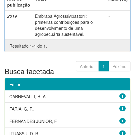
publicação
2019
Embrapa Agrossilvipastoril:
-
primeiras contribuições para o
desenvolvimento de uma
agropecuária sustentável.
Resultado 1-1 de 1.
Anterior
1
Póximo
Busca facetada
Editor
CARNEVALLI, R. A.
1
FARIA, G. R.
1
FERNANDES JUNIOR, F.
1
ITUASSU, D. R.
1