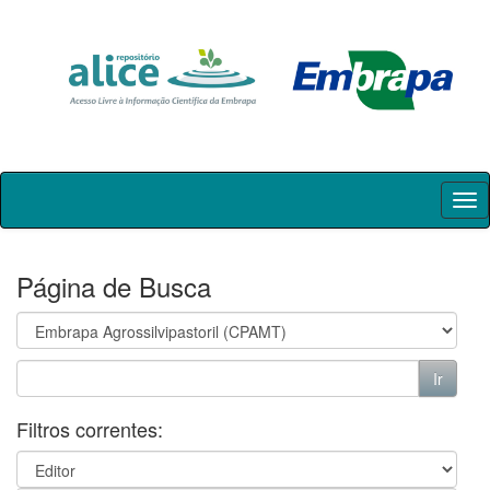
Skip
navigation
Página de Busca
Filtros correntes: