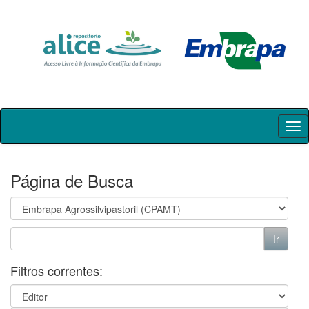
Skip
navigation
Página de Busca
Filtros correntes: