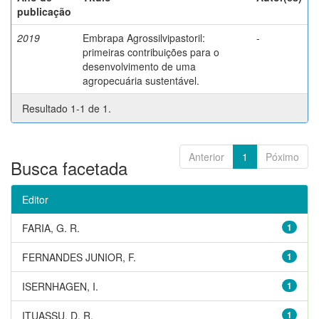
publicação
2019
Embrapa Agrossilvipastoril:
-
primeiras contribuições para o
desenvolvimento de uma
agropecuária sustentável.
Resultado 1-1 de 1.
Anterior
1
Póximo
Busca facetada
Editor
FARIA, G. R.
1
FERNANDES JUNIOR, F.
1
ISERNHAGEN, I.
1
ITUASSU, D. R.
1