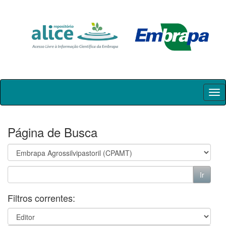
Skip
navigation
Página de Busca
Filtros correntes: