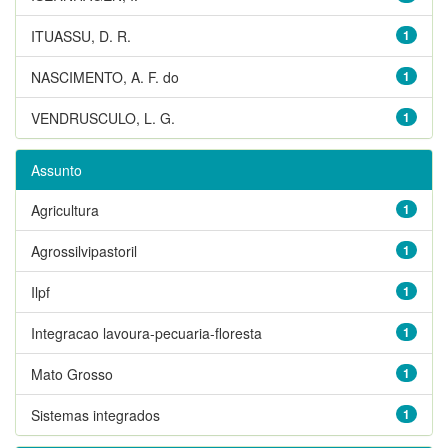
ITUASSU, D. R.
1
NASCIMENTO, A. F. do
1
VENDRUSCULO, L. G.
1
Assunto
Agricultura
1
Agrossilvipastoril
1
Ilpf
1
Integracao lavoura-pecuaria-floresta
1
Mato Grosso
1
Sistemas integrados
1