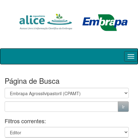
Skip
navigation
Página de Busca
Filtros correntes: