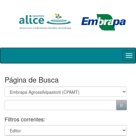
Skip
navigation
Página de Busca
Filtros correntes: