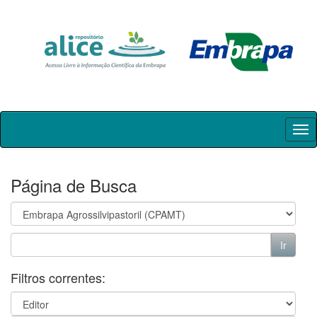
Skip
navigation
Página de Busca
Filtros correntes: