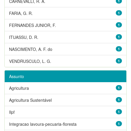
CARNEVALLI, R. A.
1
FARIA, G. R.
1
FERNANDES JUNIOR, F.
1
ITUASSU, D. R.
1
NASCIMENTO, A. F. do
1
VENDRUSCULO, L. G.
1
Assunto
Agricultura
1
Agricultura Sustentável
1
Ilpf
1
Integracao lavoura-pecuaria-floresta
1