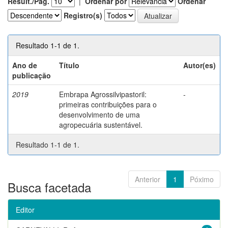
Result./Pág.
|
Ordenar por
Ordenar
Registro(s)
Resultado 1-1 de 1.
Ano de
Título
Autor(es)
publicação
2019
Embrapa Agrossilvipastoril:
-
primeiras contribuições para o
desenvolvimento de uma
agropecuária sustentável.
Resultado 1-1 de 1.
Anterior
1
Póximo
Busca facetada
Editor