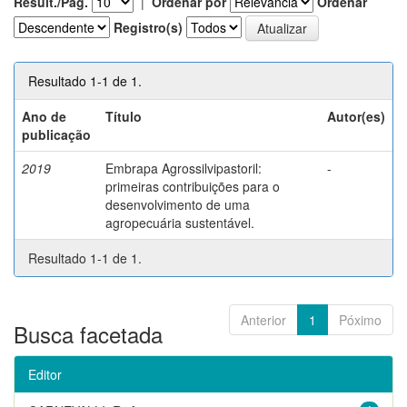
Result./Pág.
|
Ordenar por
Ordenar
Registro(s)
Resultado 1-1 de 1.
Ano de
Título
Autor(es)
publicação
2019
Embrapa Agrossilvipastoril:
-
primeiras contribuições para o
desenvolvimento de uma
agropecuária sustentável.
Resultado 1-1 de 1.
Anterior
1
Póximo
Busca facetada
Editor