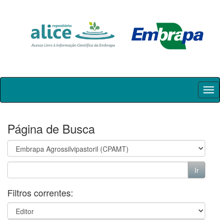
Skip
navigation
Página de Busca
Filtros correntes: