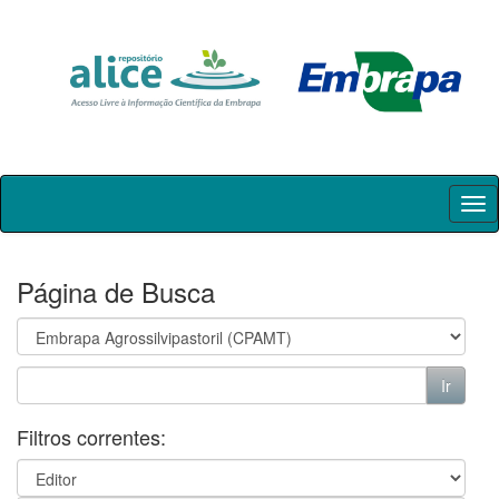
Skip
navigation
Página de Busca
Filtros correntes: