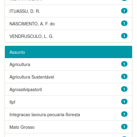
ITUASSU, D. R.
1
NASCIMENTO, A. F. do
1
VENDRUSCULO, L. G.
1
Assunto
Agricultura
1
Agricultura Sustentável
1
Agrossilvipastoril
1
Ilpf
1
Integracao lavoura-pecuaria-floresta
1
Mato Grosso
1