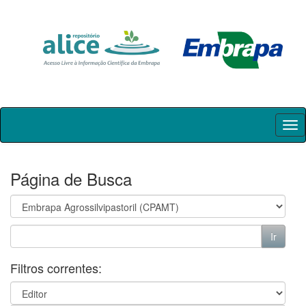
Skip
navigation
Página de Busca
Filtros correntes: