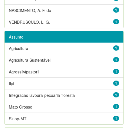
NASCIMENTO, A. F. do
1
VENDRUSCULO, L. G.
1
Assunto
Agricultura
1
Agricultura Sustentável
1
Agrossilvipastoril
1
Ilpf
1
Integracao lavoura-pecuaria-floresta
1
Mato Grosso
1
Sinop-MT
1