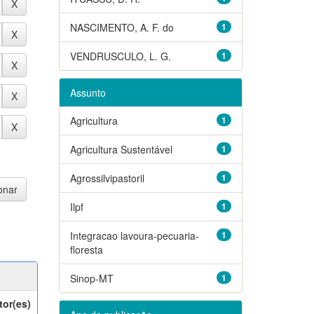
NASCIMENTO, A. F. do
1
VENDRUSCULO, L. G.
1
Assunto
Agricultura
1
Agricultura Sustentável
1
Agrossilvipastoril
1
Ilpf
1
Integracao lavoura-pecuaria-
1
floresta
Sinop-MT
1
tor(es)