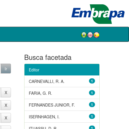
Busca facetada
Editor
CARNEVALLI, R. A.
1
FARIA, G. R.
1
FERNANDES JUNIOR, F.
1
ISERNHAGEN, I.
1
ITUASSU, D. R.
1