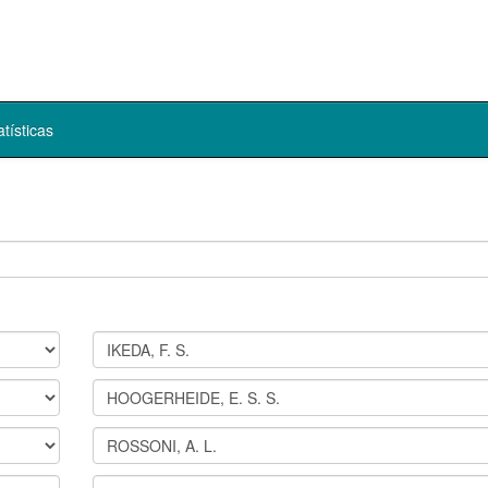
atísticas