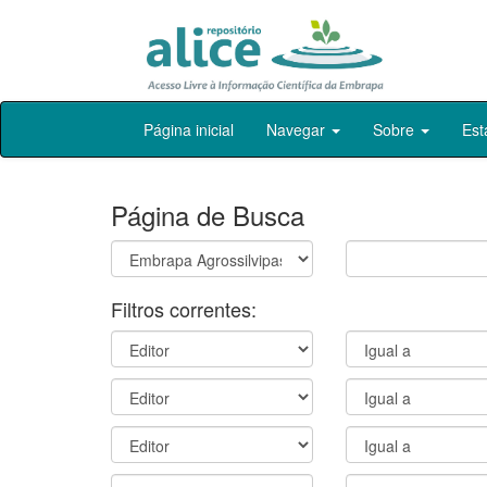
Skip
Página inicial
Navegar
Sobre
Est
navigation
Página de Busca
Filtros correntes: