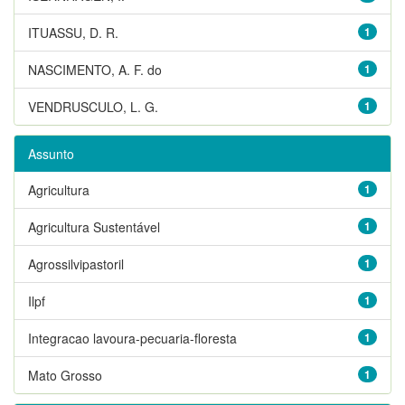
ITUASSU, D. R.
1
NASCIMENTO, A. F. do
1
VENDRUSCULO, L. G.
1
Assunto
Agricultura
1
Agricultura Sustentável
1
Agrossilvipastoril
1
Ilpf
1
Integracao lavoura-pecuaria-floresta
1
Mato Grosso
1