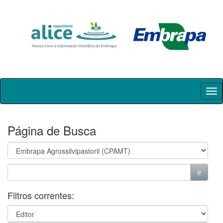
Skip
navigation
Página de Busca
Filtros correntes: