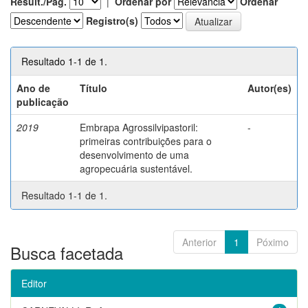
Result./Pág.
|
Ordenar por
Ordenar
Registro(s)
Resultado 1-1 de 1.
Ano de
Título
Autor(es)
publicação
2019
Embrapa Agrossilvipastoril:
-
primeiras contribuições para o
desenvolvimento de uma
agropecuária sustentável.
Resultado 1-1 de 1.
Anterior
1
Póximo
Busca facetada
Editor