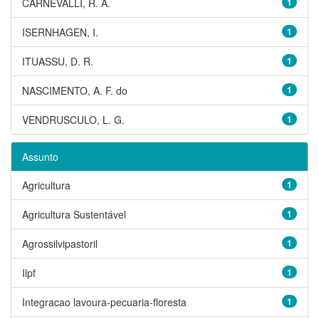
CARNEVALLI, R. A.
1
ISERNHAGEN, I.
1
ITUASSU, D. R.
1
NASCIMENTO, A. F. do
1
VENDRUSCULO, L. G.
1
Assunto
Agricultura
1
Agricultura Sustentável
1
Agrossilvipastoril
1
Ilpf
1
Integracao lavoura-pecuaria-floresta
1