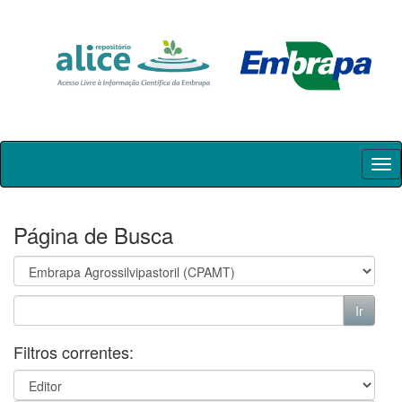
Skip
navigation
Página de Busca
Filtros correntes: