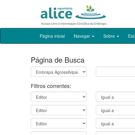
Skip
Página inicial
Navegar
Sobre
Est
navigation
Página de Busca
Filtros correntes: