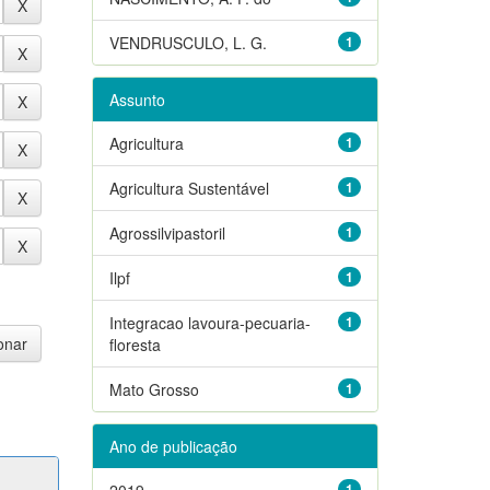
VENDRUSCULO, L. G.
1
Assunto
Agricultura
1
Agricultura Sustentável
1
Agrossilvipastoril
1
Ilpf
1
Integracao lavoura-pecuaria-
1
floresta
Mato Grosso
1
Ano de publicação
2019
1