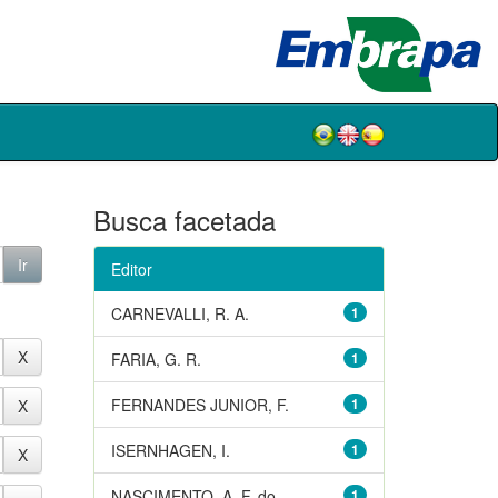
Busca facetada
Editor
CARNEVALLI, R. A.
1
FARIA, G. R.
1
FERNANDES JUNIOR, F.
1
ISERNHAGEN, I.
1
NASCIMENTO, A. F. do
1