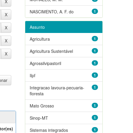
NASCIMENTO, A. F. do
1
Assunto
Agricultura
1
Agricultura Sustentável
1
Agrossilvipastoril
1
Ilpf
1
Integracao lavoura-pecuaria-
1
floresta
Mato Grosso
1
Sinop-MT
1
tor(es)
Sistemas integrados
1