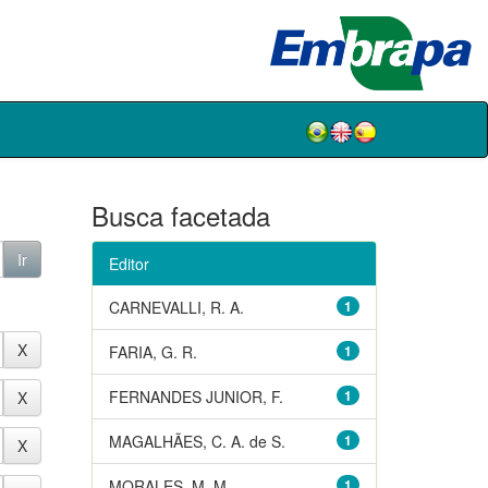
Busca facetada
Editor
CARNEVALLI, R. A.
1
FARIA, G. R.
1
FERNANDES JUNIOR, F.
1
MAGALHÃES, C. A. de S.
1
MORALES, M. M.
1