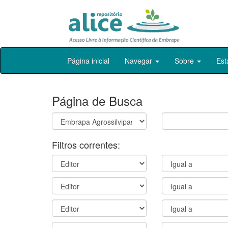
Skip
Página inicial
Navegar
Sobre
Est
navigation
Página de Busca
Filtros correntes: