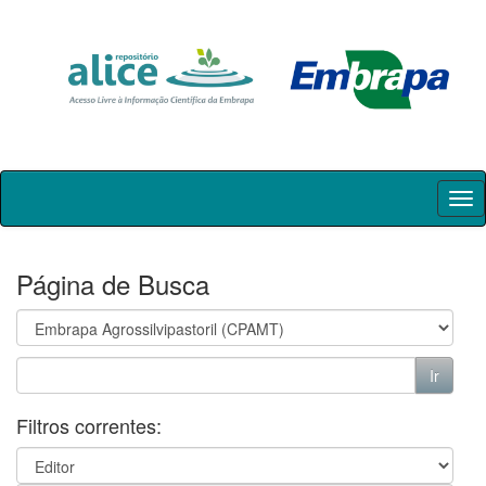
Skip
navigation
Página de Busca
Filtros correntes: