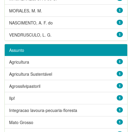
MORALES, M. M.
1
NASCIMENTO, A. F. do
1
VENDRUSCULO, L. G.
1
Assunto
Agricultura
1
Agricultura Sustentável
1
Agrossilvipastoril
1
Ilpf
1
Integracao lavoura-pecuaria-floresta
1
Mato Grosso
1