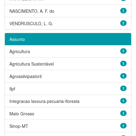
NASCIMENTO, A. F. do
1
VENDRUSCULO, L. G.
1
Assunto
Agricultura
1
Agricultura Sustentável
1
Agrossilvipastoril
1
Ilpf
1
Integracao lavoura-pecuaria-floresta
1
Mato Grosso
1
Sinop-MT
1