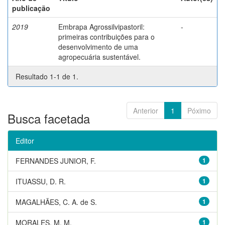
publicação
2019
Embrapa Agrossilvipastoril:
-
primeiras contribuições para o
desenvolvimento de uma
agropecuária sustentável.
Resultado 1-1 de 1.
Anterior
1
Póximo
Busca facetada
Editor
FERNANDES JUNIOR, F.
1
ITUASSU, D. R.
1
MAGALHÃES, C. A. de S.
1
MORALES, M. M.
1