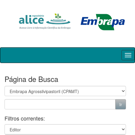
Skip
navigation
Página de Busca
Filtros correntes: