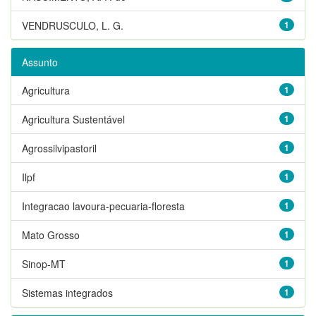
VENDRUSCULO, L. G.
1
Assunto
Agricultura
1
Agricultura Sustentável
1
Agrossilvipastoril
1
Ilpf
1
Integracao lavoura-pecuaria-floresta
1
Mato Grosso
1
Sinop-MT
1
Sistemas integrados
1