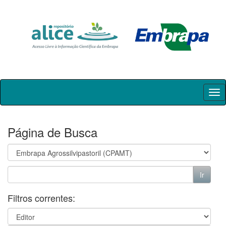
Skip
navigation
Página de Busca
Filtros correntes: