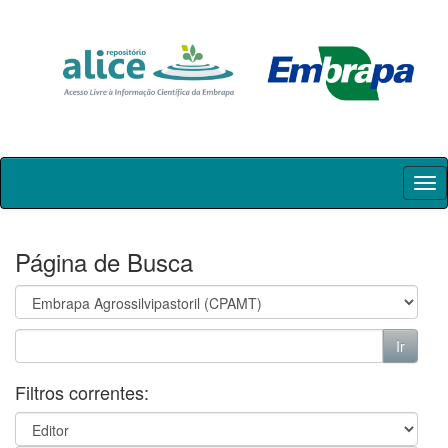
Skip
navigation
Página de Busca
Filtros correntes: