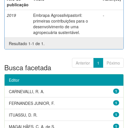
publicação
2019
Embrapa Agrossilvipastoril:
-
primeiras contribuições para o
desenvolvimento de uma
agropecuária sustentável.
Resultado 1-1 de 1.
Anterior
1
Póximo
Busca facetada
Editor
CARNEVALLI, R. A.
1
FERNANDES JUNIOR, F.
1
ITUASSU, D. R.
1
MAGALHÃES, C. A. de S.
1