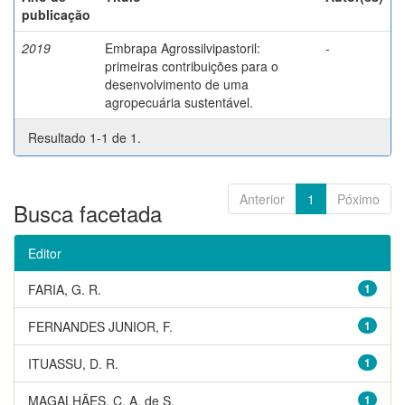
publicação
2019
Embrapa Agrossilvipastoril:
-
primeiras contribuições para o
desenvolvimento de uma
agropecuária sustentável.
Resultado 1-1 de 1.
Anterior
1
Póximo
Busca facetada
Editor
FARIA, G. R.
1
FERNANDES JUNIOR, F.
1
ITUASSU, D. R.
1
MAGALHÃES, C. A. de S.
1