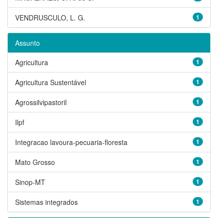
VENDRUSCULO, L. G.
1
Assunto
Agricultura
1
Agricultura Sustentável
1
Agrossilvipastoril
1
Ilpf
1
Integracao lavoura-pecuaria-floresta
1
Mato Grosso
1
Sinop-MT
1
Sistemas integrados
1