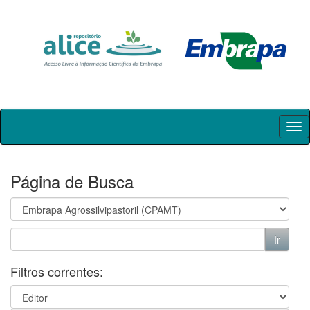
Skip
navigation
Página de Busca
Filtros correntes: