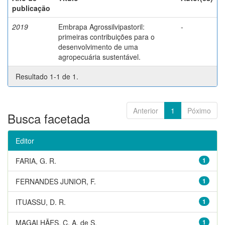
publicação
2019
Embrapa Agrossilvipastoril:
-
primeiras contribuições para o
desenvolvimento de uma
agropecuária sustentável.
Resultado 1-1 de 1.
Anterior
1
Póximo
Busca facetada
Editor
FARIA, G. R.
1
FERNANDES JUNIOR, F.
1
ITUASSU, D. R.
1
MAGALHÃES, C. A. de S.
1