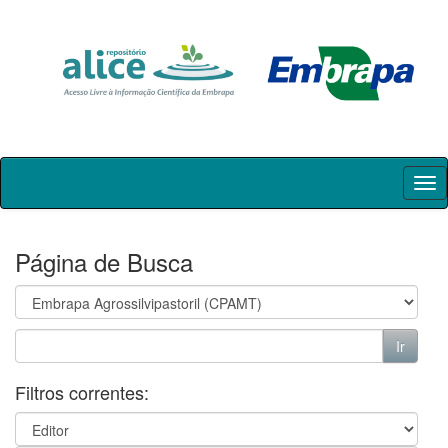
Skip
navigation
Página de Busca
Filtros correntes: