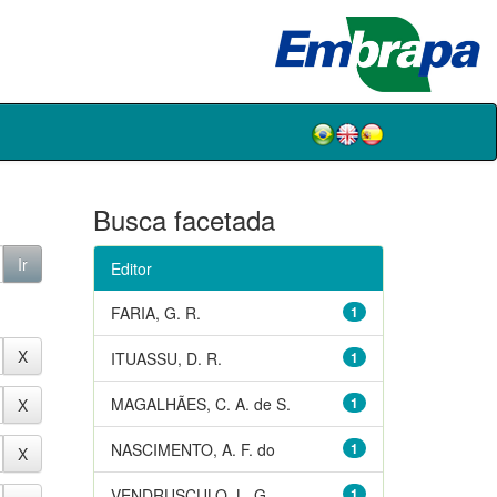
Busca facetada
Editor
FARIA, G. R.
1
ITUASSU, D. R.
1
MAGALHÃES, C. A. de S.
1
NASCIMENTO, A. F. do
1
VENDRUSCULO, L. G.
1