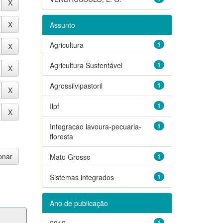
Assunto
Agricultura
1
Agricultura Sustentável
1
Agrossilvipastoril
1
Ilpf
1
Integracao lavoura-pecuaria-
1
floresta
Mato Grosso
1
Sistemas integrados
1
Ano de publicação
2019
1