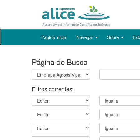
Skip
Página inicial
Navegar
Sobre
Est
navigation
Página de Busca
Filtros correntes: