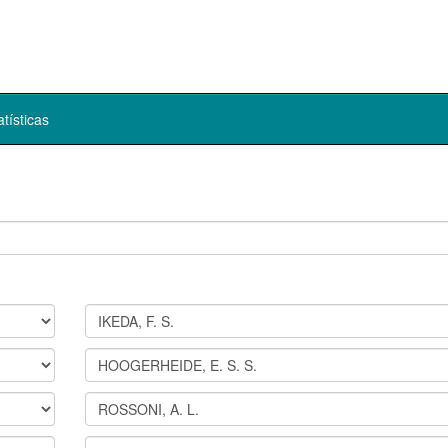
atísticas