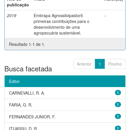
publicação
2019
Embrapa Agrossilvipastoril:
-
primeiras contribuições para o
desenvolvimento de uma
agropecuária sustentável.
Resultado 1-1 de 1.
Anterior
1
Póximo
Busca facetada
Editor
CARNEVALLI, R. A.
1
FARIA, G. R.
1
FERNANDES JUNIOR, F.
1
ITUASSU, D. R.
1