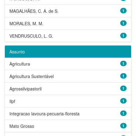
MAGALHÃES, C. A. de S.
1
MORALES, M. M.
1
VENDRUSCULO, L. G.
1
Assunto
Agricultura
1
Agricultura Sustentável
1
Agrossilvipastoril
1
Ilpf
1
Integracao lavoura-pecuaria-floresta
1
Mato Grosso
1