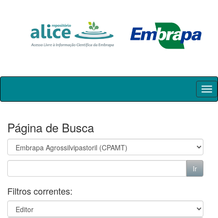
Skip
navigation
Página de Busca
Filtros correntes: