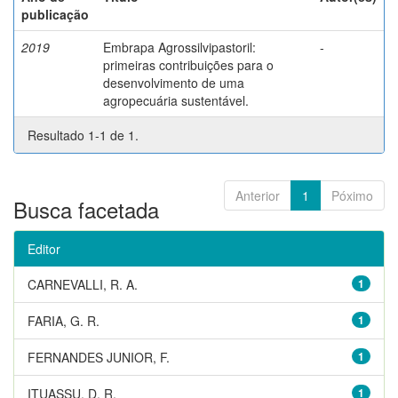
publicação
2019
Embrapa Agrossilvipastoril:
-
primeiras contribuições para o
desenvolvimento de uma
agropecuária sustentável.
Resultado 1-1 de 1.
Anterior
1
Póximo
Busca facetada
Editor
CARNEVALLI, R. A.
1
FARIA, G. R.
1
FERNANDES JUNIOR, F.
1
ITUASSU, D. R.
1