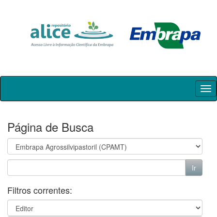
Skip
navigation
Página de Busca
Filtros correntes: