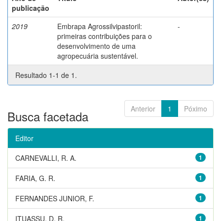
publicação
2019
Embrapa Agrossilvipastoril:
-
primeiras contribuições para o
desenvolvimento de uma
agropecuária sustentável.
Resultado 1-1 de 1.
Anterior
1
Póximo
Busca facetada
Editor
CARNEVALLI, R. A.
1
FARIA, G. R.
1
FERNANDES JUNIOR, F.
1
ITUASSU, D. R.
1