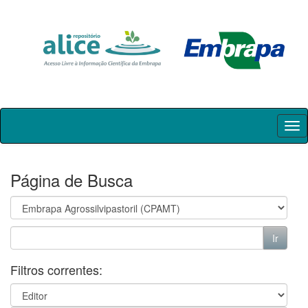
Skip
navigation
Página de Busca
Filtros correntes: