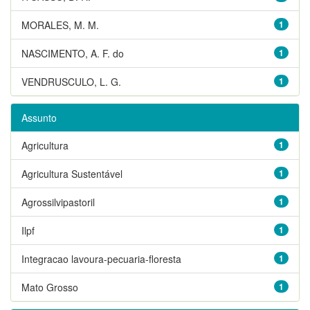
MORALES, M. M.
1
NASCIMENTO, A. F. do
1
VENDRUSCULO, L. G.
1
Assunto
Agricultura
1
Agricultura Sustentável
1
Agrossilvipastoril
1
Ilpf
1
Integracao lavoura-pecuaria-floresta
1
Mato Grosso
1