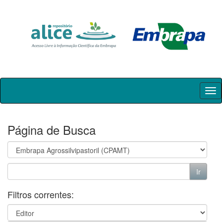
Skip
navigation
Página de Busca
Filtros correntes: