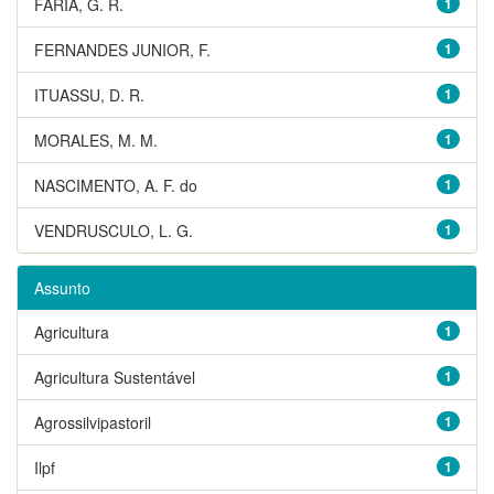
FARIA, G. R.
1
FERNANDES JUNIOR, F.
1
ITUASSU, D. R.
1
MORALES, M. M.
1
NASCIMENTO, A. F. do
1
VENDRUSCULO, L. G.
1
Assunto
Agricultura
1
Agricultura Sustentável
1
Agrossilvipastoril
1
Ilpf
1