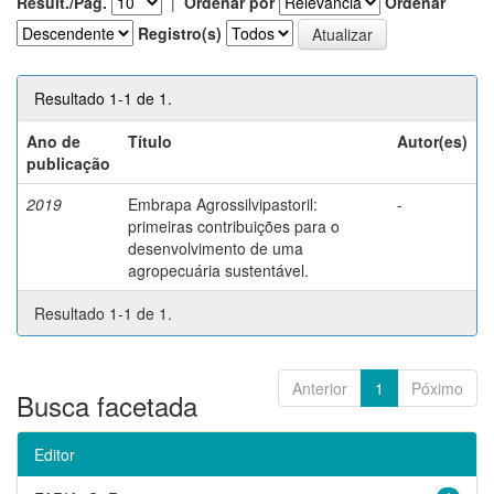
Result./Pág.
|
Ordenar por
Ordenar
Registro(s)
Resultado 1-1 de 1.
Ano de
Título
Autor(es)
publicação
2019
Embrapa Agrossilvipastoril:
-
primeiras contribuições para o
desenvolvimento de uma
agropecuária sustentável.
Resultado 1-1 de 1.
Anterior
1
Póximo
Busca facetada
Editor