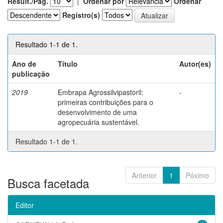
Result./Pág.
|
Ordenar por
Ordenar
Registro(s)
Resultado 1-1 de 1.
Ano de
Título
Autor(es)
publicação
2019
Embrapa Agrossilvipastoril:
-
primeiras contribuições para o
desenvolvimento de uma
agropecuária sustentável.
Resultado 1-1 de 1.
Anterior
1
Póximo
Busca facetada
Editor