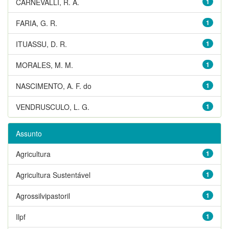
CARNEVALLI, R. A.
1
FARIA, G. R.
1
ITUASSU, D. R.
1
MORALES, M. M.
1
NASCIMENTO, A. F. do
1
VENDRUSCULO, L. G.
1
Assunto
Agricultura
1
Agricultura Sustentável
1
Agrossilvipastoril
1
Ilpf
1