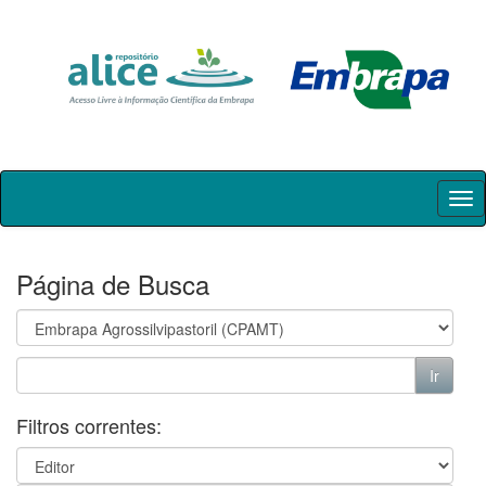
Skip
navigation
Página de Busca
Filtros correntes: