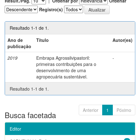
Result./Pág.
|
Ordenar por
Ordenar
Registro(s)
Resultado 1-1 de 1.
Ano de
Título
Autor(es)
publicação
2019
Embrapa Agrossilvipastoril:
-
primeiras contribuições para o
desenvolvimento de uma
agropecuária sustentável.
Resultado 1-1 de 1.
Anterior
1
Póximo
Busca facetada
Editor