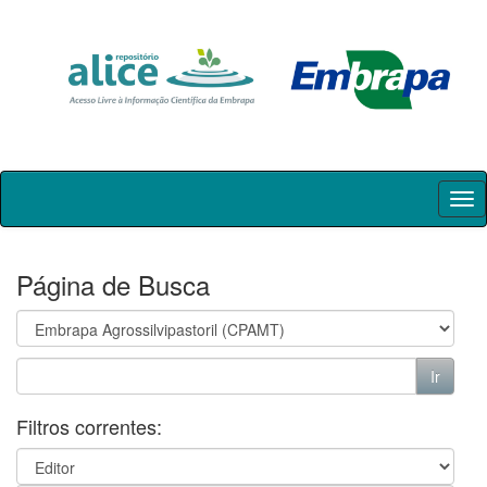
Skip
navigation
Página de Busca
Filtros correntes: