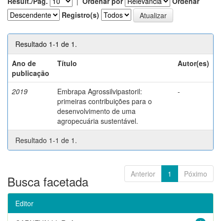
Result./Pág.
|
Ordenar por
Ordenar
Registro(s)
Resultado 1-1 de 1.
Ano de
Título
Autor(es)
publicação
2019
Embrapa Agrossilvipastoril:
-
primeiras contribuições para o
desenvolvimento de uma
agropecuária sustentável.
Resultado 1-1 de 1.
Anterior
1
Póximo
Busca facetada
Editor