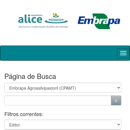
Skip
navigation
Página de Busca
Filtros correntes: