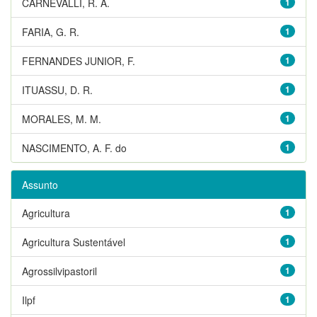
CARNEVALLI, R. A.
1
FARIA, G. R.
1
FERNANDES JUNIOR, F.
1
ITUASSU, D. R.
1
MORALES, M. M.
1
NASCIMENTO, A. F. do
1
Assunto
Agricultura
1
Agricultura Sustentável
1
Agrossilvipastoril
1
Ilpf
1