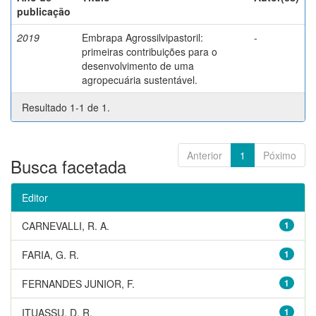
publicação
2019
Embrapa Agrossilvipastoril:
-
primeiras contribuições para o
desenvolvimento de uma
agropecuária sustentável.
Resultado 1-1 de 1.
Anterior
1
Póximo
Busca facetada
Editor
CARNEVALLI, R. A.
1
FARIA, G. R.
1
FERNANDES JUNIOR, F.
1
ITUASSU, D. R.
1