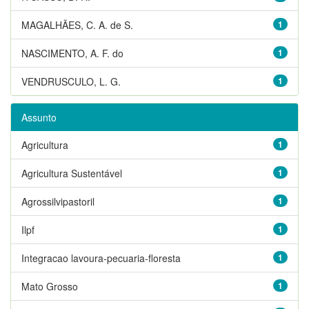
MAGALHÃES, C. A. de S.
1
NASCIMENTO, A. F. do
1
VENDRUSCULO, L. G.
1
Assunto
Agricultura
1
Agricultura Sustentável
1
Agrossilvipastoril
1
Ilpf
1
Integracao lavoura-pecuaria-floresta
1
Mato Grosso
1