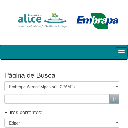
Skip
navigation
Página de Busca
Filtros correntes: