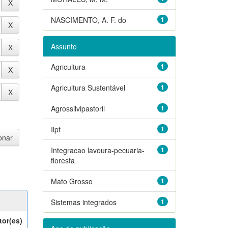
NASCIMENTO, A. F. do
1
Assunto
Agricultura
1
Agricultura Sustentável
1
Agrossilvipastoril
1
Ilpf
1
Integracao lavoura-pecuaria-
1
floresta
Mato Grosso
1
Sistemas integrados
1
tor(es)