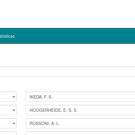
atísticas