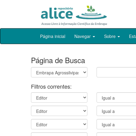
Skip
Página inicial
Navegar
Sobre
Est
navigation
Página de Busca
Filtros correntes: