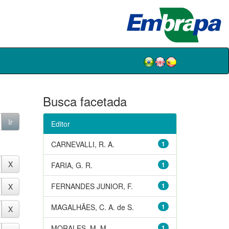
Busca facetada
Editor
CARNEVALLI, R. A.
1
FARIA, G. R.
1
FERNANDES JUNIOR, F.
1
MAGALHÃES, C. A. de S.
1
MORALES, M. M.
1