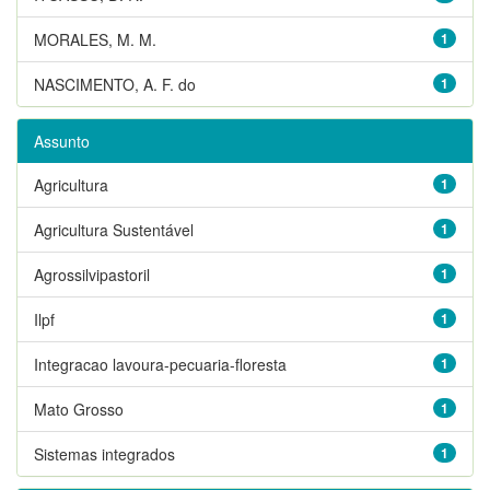
MORALES, M. M.
1
NASCIMENTO, A. F. do
1
Assunto
Agricultura
1
Agricultura Sustentável
1
Agrossilvipastoril
1
Ilpf
1
Integracao lavoura-pecuaria-floresta
1
Mato Grosso
1
Sistemas integrados
1