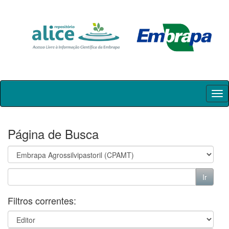
Skip
navigation
Página de Busca
Filtros correntes: