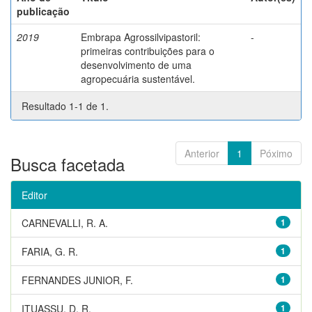
publicação
2019
Embrapa Agrossilvipastoril:
-
primeiras contribuições para o
desenvolvimento de uma
agropecuária sustentável.
Resultado 1-1 de 1.
Anterior
1
Póximo
Busca facetada
Editor
CARNEVALLI, R. A.
1
FARIA, G. R.
1
FERNANDES JUNIOR, F.
1
ITUASSU, D. R.
1