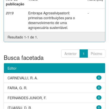
publicação
2019
Embrapa Agrossilvipastoril:
-
primeiras contribuições para o
desenvolvimento de uma
agropecuária sustentável.
Resultado 1-1 de 1.
Anterior
1
Póximo
Busca facetada
Editor
CARNEVALLI, R. A.
1
FARIA, G. R.
1
FERNANDES JUNIOR, F.
1
ITUASSU, D. R.
1