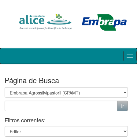
Skip
navigation
Página de Busca
Filtros correntes: