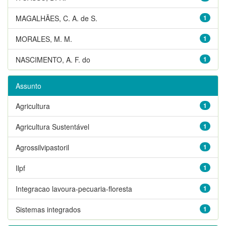
MAGALHÃES, C. A. de S.
1
MORALES, M. M.
1
NASCIMENTO, A. F. do
1
Assunto
Agricultura
1
Agricultura Sustentável
1
Agrossilvipastoril
1
Ilpf
1
Integracao lavoura-pecuaria-floresta
1
Sistemas integrados
1