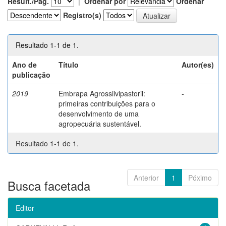
Result./Pág.
|
Ordenar por
Ordenar
Registro(s)
Resultado 1-1 de 1.
Ano de
Título
Autor(es)
publicação
2019
Embrapa Agrossilvipastoril:
-
primeiras contribuições para o
desenvolvimento de uma
agropecuária sustentável.
Resultado 1-1 de 1.
Anterior
1
Póximo
Busca facetada
Editor