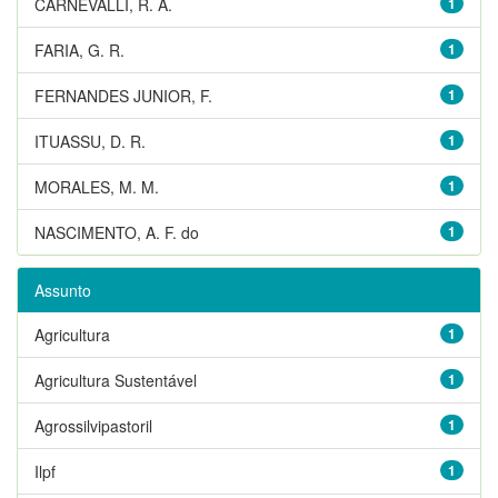
CARNEVALLI, R. A.
1
FARIA, G. R.
1
FERNANDES JUNIOR, F.
1
ITUASSU, D. R.
1
MORALES, M. M.
1
NASCIMENTO, A. F. do
1
Assunto
Agricultura
1
Agricultura Sustentável
1
Agrossilvipastoril
1
Ilpf
1