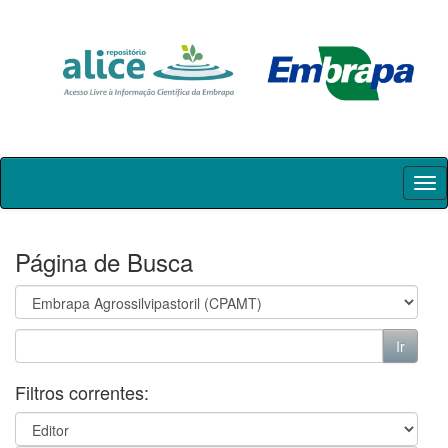
Skip
navigation
Página de Busca
Filtros correntes: