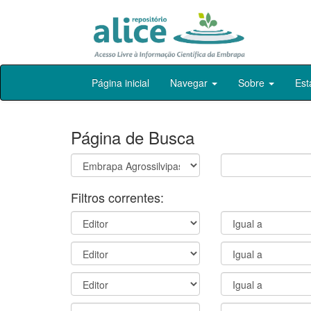
Skip
Página inicial
Navegar
Sobre
Est
navigation
Página de Busca
Filtros correntes: