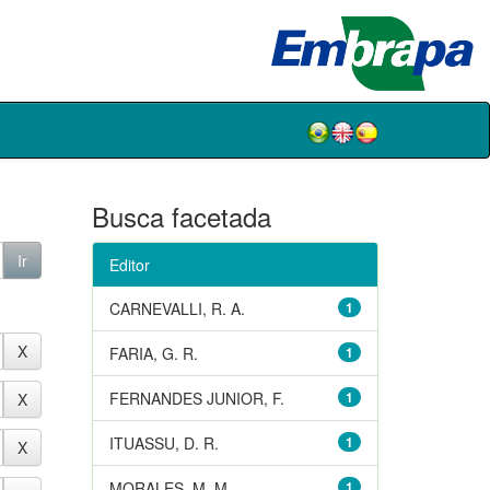
Busca facetada
Editor
CARNEVALLI, R. A.
1
FARIA, G. R.
1
FERNANDES JUNIOR, F.
1
ITUASSU, D. R.
1
MORALES, M. M.
1