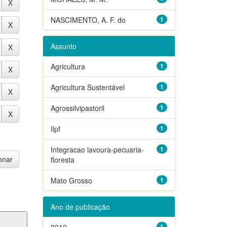
NASCIMENTO, A. F. do
1
Assunto
Agricultura
1
Agricultura Sustentável
1
Agrossilvipastoril
1
Ilpf
1
Integracao lavoura-pecuaria-
1
floresta
Mato Grosso
1
Ano de publicação
2019
1