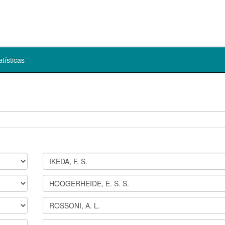
atísticas