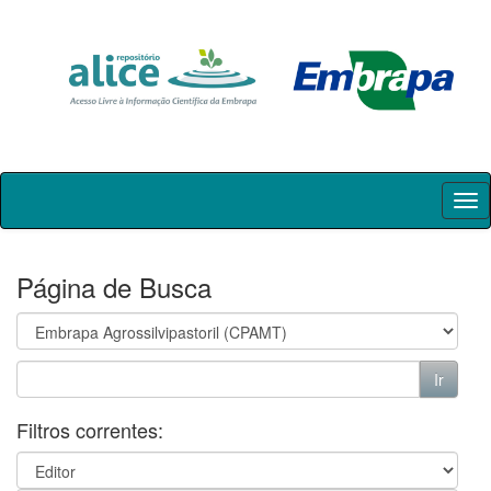
Skip
navigation
Página de Busca
Filtros correntes: