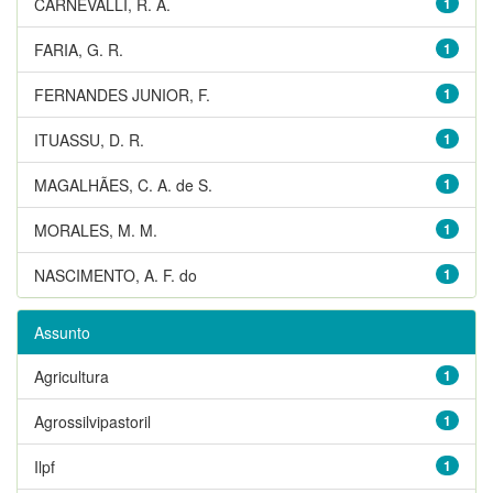
CARNEVALLI, R. A.
1
FARIA, G. R.
1
FERNANDES JUNIOR, F.
1
ITUASSU, D. R.
1
MAGALHÃES, C. A. de S.
1
MORALES, M. M.
1
NASCIMENTO, A. F. do
1
Assunto
Agricultura
1
Agrossilvipastoril
1
Ilpf
1