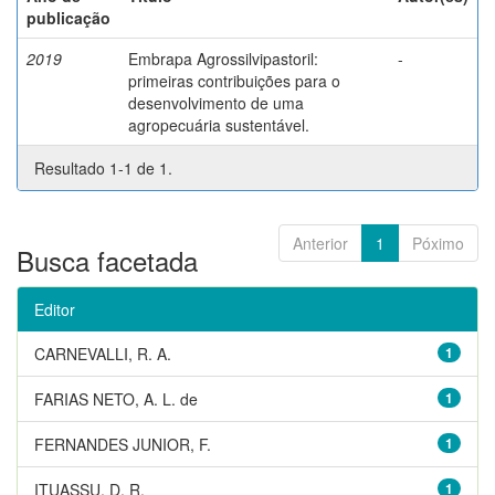
publicação
2019
Embrapa Agrossilvipastoril:
-
primeiras contribuições para o
desenvolvimento de uma
agropecuária sustentável.
Resultado 1-1 de 1.
Anterior
1
Póximo
Busca facetada
Editor
CARNEVALLI, R. A.
1
FARIAS NETO, A. L. de
1
FERNANDES JUNIOR, F.
1
ITUASSU, D. R.
1