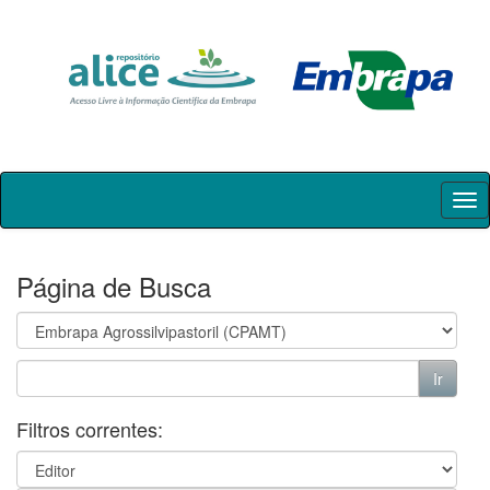
Skip
navigation
Página de Busca
Filtros correntes: