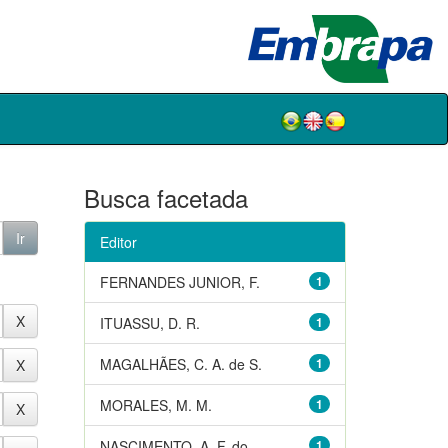
Busca facetada
Editor
FERNANDES JUNIOR, F.
1
ITUASSU, D. R.
1
MAGALHÃES, C. A. de S.
1
MORALES, M. M.
1
NASCIMENTO, A. F. do
1