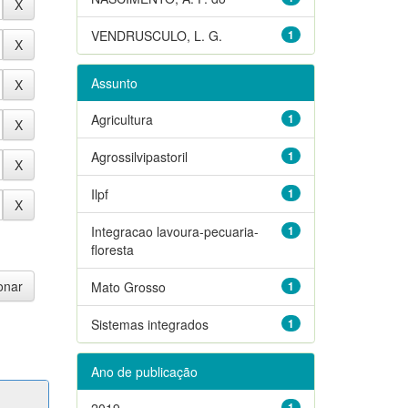
VENDRUSCULO, L. G.
1
Assunto
Agricultura
1
Agrossilvipastoril
1
Ilpf
1
Integracao lavoura-pecuaria-
1
floresta
Mato Grosso
1
Sistemas integrados
1
Ano de publicação
2019
1