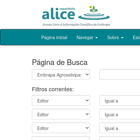
Skip
Página inicial
Navegar
Sobre
Est
navigation
Página de Busca
Filtros correntes: