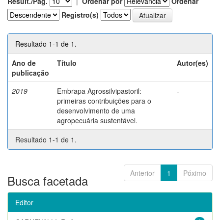
Result./Pág.
|
Ordenar por
Ordenar
Registro(s)
Resultado 1-1 de 1.
Ano de
Título
Autor(es)
publicação
2019
Embrapa Agrossilvipastoril:
-
primeiras contribuições para o
desenvolvimento de uma
agropecuária sustentável.
Resultado 1-1 de 1.
Anterior
1
Póximo
Busca facetada
Editor