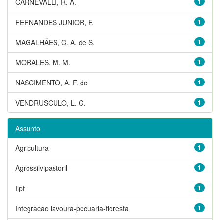
CARNEVALLI, R. A.
1
FERNANDES JUNIOR, F.
1
MAGALHÃES, C. A. de S.
1
MORALES, M. M.
1
NASCIMENTO, A. F. do
1
VENDRUSCULO, L. G.
1
Assunto
Agricultura
1
Agrossilvipastoril
1
Ilpf
1
Integracao lavoura-pecuaria-floresta
1