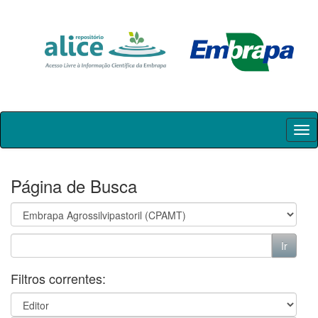
Skip
navigation
Página de Busca
Filtros correntes: