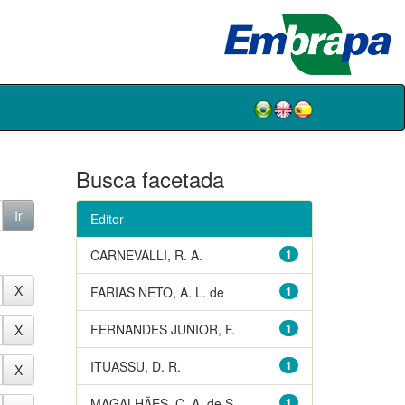
Busca facetada
Editor
CARNEVALLI, R. A.
1
FARIAS NETO, A. L. de
1
FERNANDES JUNIOR, F.
1
ITUASSU, D. R.
1
MAGALHÃES, C. A. de S.
1