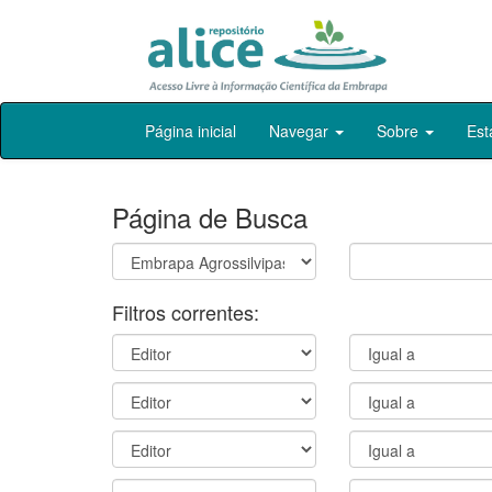
Skip
Página inicial
Navegar
Sobre
Est
navigation
Página de Busca
Filtros correntes: