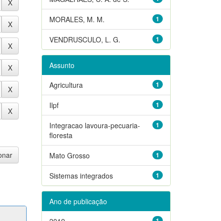
MORALES, M. M.
1
VENDRUSCULO, L. G.
1
Assunto
Agricultura
1
Ilpf
1
Integracao lavoura-pecuaria-
1
floresta
Mato Grosso
1
Sistemas integrados
1
Ano de publicação
2019
1